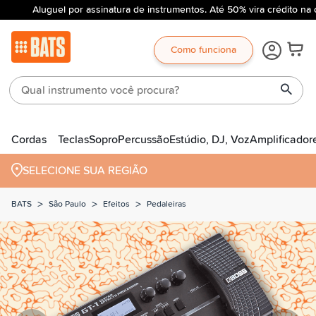
Aluguel por assinatura de instrumentos. Até 50% vira crédito na 
Como funciona
Cordas
Teclas
Sopro
Percussão
Estúdio, DJ, Voz
Amplificador
SELECIONE SUA REGIÃO
>
>
>
BATS
São Paulo
Efeitos
Pedaleiras