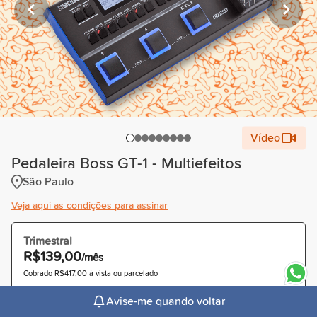
Vídeo
Pedaleira Boss GT-1 - Multiefeitos
São Paulo
Veja aqui as condições para assinar
Trimestral
R$139,00
/mês
Cobrado R$417,00 à vista ou parcelado
Avise-me quando voltar
Recomendado