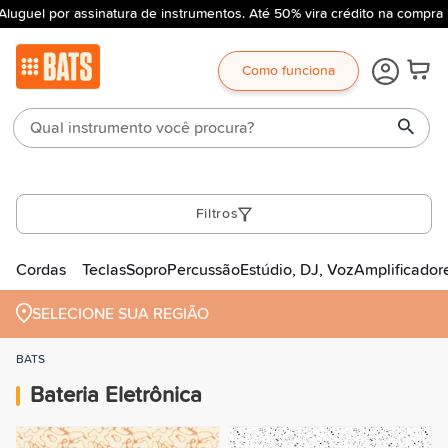
luguel por assinatura de instrumentos. Até 50% vira crédito na compra
Como funciona
Filtros
Cordas
Teclas
Sopro
Percussão
Estúdio, DJ, Voz
Amplificador
SELECIONE SUA REGIÃO
BATS
Bateria Eletrônica