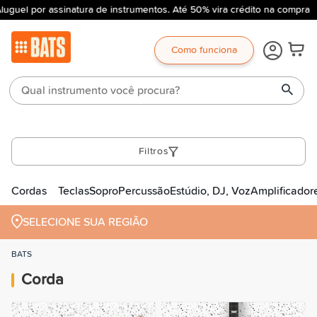
uguel por assinatura de instrumentos. Até 50% vira crédito na compra
Como funciona
Filtros
Cordas
Teclas
Sopro
Percussão
Estúdio, DJ, Voz
Amplificador
SELECIONE SUA REGIÃO
BATS
Corda