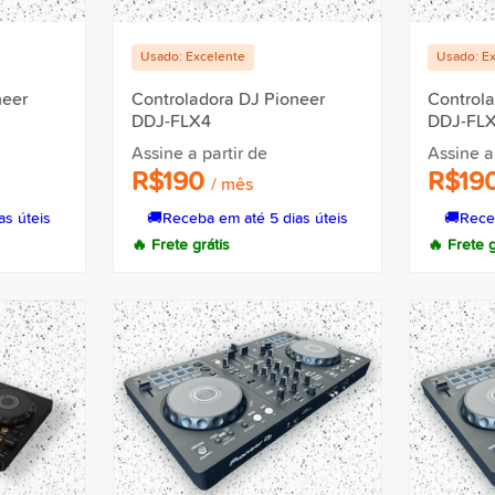
Usado: Excelente
Usado: E
neer
Controladora DJ Pioneer
Control
DDJ-FLX4
DDJ-FL
Assine a partir de
Assine a
R$190
R$19
/ mês
as úteis
🚚
Receba em até 5 dias úteis
🚚
Rece
🔥 Frete grátis
🔥 Frete g