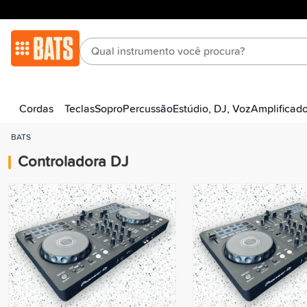
Cordas
Teclas
Sopro
Percussão
Estúdio, DJ, Voz
Amplificad
BATS
Controladora DJ