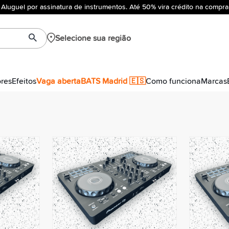
Aluguel por assinatura de instrumentos. Até 50% vira crédito na compra
Selecione sua região
ores
Efeitos
Vaga aberta
BATS Madrid 🇪🇸
Como funciona
Marcas