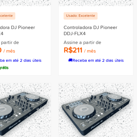
xcelente
Usado: Excelente
adora DJ Pioneer
Controladora DJ Pioneer
X4
DDJ-FLX4
 partir de
Assine a partir de
0
R$211
/ mês
/ mês
ba em até 2 dias úteis
🚚
Receba em até 2 dias úteis
rátis