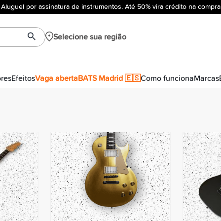
Aluguel por assinatura de instrumentos. Até 50% vira crédito na compra
Selecione sua região
ores
Efeitos
Vaga aberta
BATS Madrid 🇪🇸
Como funciona
Marcas