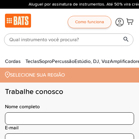
Aluguel por assinatura de instrumentos. Até 50% vira cré
Como funciona
Cordas
Teclas
Sopro
Percussão
Estúdio, DJ, Voz
Amplificador
SELECIONE SUA REGIÃO
Trabalhe conosco
Nome completo
E-mail