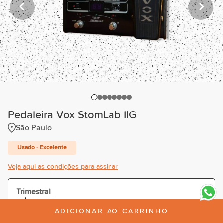
Pedaleira Vox StomLab IIG
São Paulo
Usado - Excelente
Veja aqui as condições para assinar
Trimestral
R$92,00
/mês
ADICIONAR AO CARRINHO
Cobrado R$276,00 à vista ou parcelado