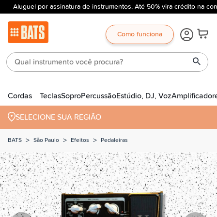
Aluguel por assinatura de instrumentos. Até 50% vira crédito na com
Como funciona
Cordas
Teclas
Sopro
Percussão
Estúdio, DJ, Voz
Amplificador
SELECIONE SUA REGIÃO
>
>
>
BATS
São Paulo
Efeitos
Pedaleiras