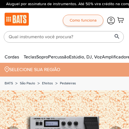
Aluguel por assinatura de instrumentos. Até 50% vira crédito na comp
Como funciona
Cordas
Teclas
Sopro
Percussão
Estúdio, DJ, Voz
Amplificador
SELECIONE SUA REGIÃO
>
>
>
BATS
São Paulo
Efeitos
Pedaleiras