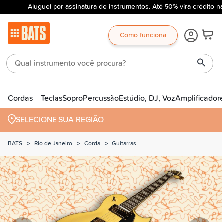
Aluguel por assinatura de instrumentos. Até 50% vira crédito na
Como funciona
Cordas
Teclas
Sopro
Percussão
Estúdio, DJ, Voz
Amplificador
SELECIONE SUA REGIÃO
>
>
>
BATS
Rio de Janeiro
Corda
Guitarras