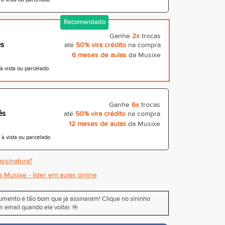
Recomendado
Ganhe
2x
trocas
ês
até
50% vira crédito
na compra
6 meses de aulas
da Musixe
 vista ou parcelado
Ganhe
6x
trocas
ês
até
50% vira crédito
na compra
12 meses de aulas
da Musixe
 vista ou parcelado
ssinatura?
a Musixe - líder em aulas online
rumento é tão bom que já assinaram! Clique no sininho
 email quando ele voltar. 🤟