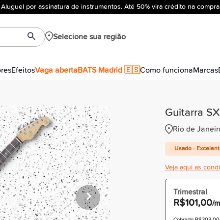
Aluguel por assinatura de instrumentos. Até 50% vira crédito na compra
Selecione sua região
ores
Efeitos
Vaga aberta
BATS Madrid 🇪🇸
Como funciona
Marcas
Guitarra S
Rio de Janeir
Usado - Excelen
Veja aqui as cond
Trimestral
R$101,00
/m
Cobrado R$303,00 à