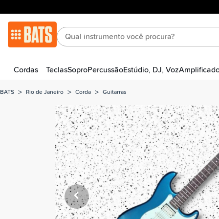
Cordas
Teclas
Sopro
Percussão
Estúdio, DJ, Voz
Amplificad
>
>
>
BATS
Rio de Janeiro
Corda
Guitarras