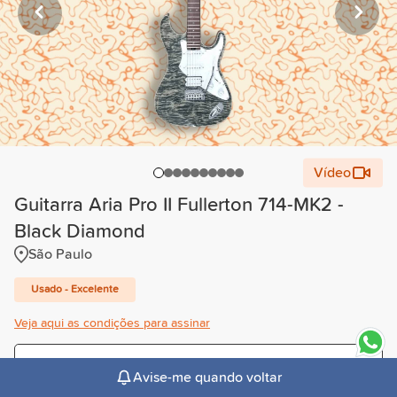
Vídeo
Guitarra Aria Pro II Fullerton 714-MK2 -
Black Diamond
São Paulo
Usado - Excelente
Veja aqui as condições para assinar
Trimestral
Avise-me quando voltar
R$222,60
/mês