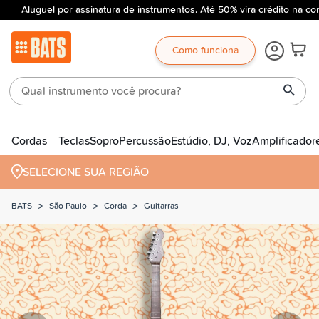
Aluguel por assinatura de instrumentos. Até 50% vira crédito na co
Como funciona
Cordas
Teclas
Sopro
Percussão
Estúdio, DJ, Voz
Amplificador
SELECIONE SUA REGIÃO
>
>
>
BATS
São Paulo
Corda
Guitarras