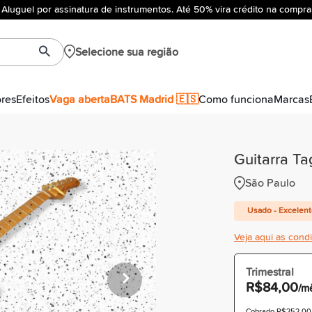
Aluguel por assinatura de instrumentos. Até 50% vira crédito na compra
Selecione sua região
ores
Efeitos
Vaga aberta
BATS Madrid 🇪🇸
Como funciona
Marcas
Guitarra Ta
São Paulo
Usado - Excelen
Veja aqui as cond
Trimestral
R$84,00
/m
Cobrado R$252,00 à