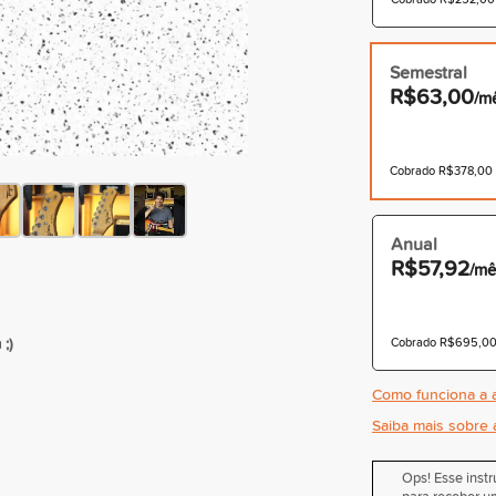
Semestral
R$63,00
/m
Cobrado R$378,00 à
Anual
R$57,92
/mê
;)
Cobrado R$695,00 
Como funciona a a
Saiba mais sobre 
Ops! Esse inst