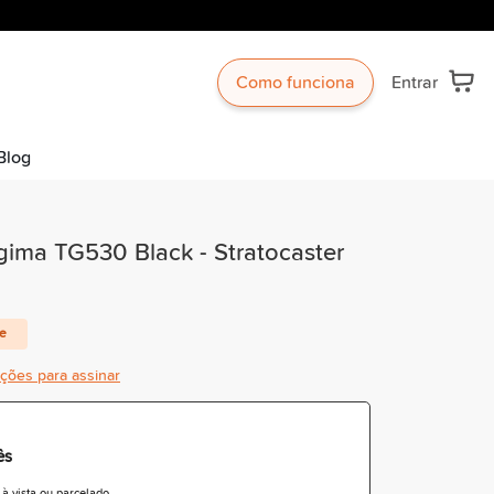
Como funciona
Entrar
Blog
gima TG530 Black - Stratocaster
te
ições para assinar
ês
 vista ou parcelado