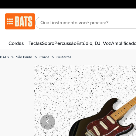
Cordas
Teclas
Sopro
Percussão
Estúdio, DJ, Voz
Amplificad
>
>
>
BATS
São Paulo
Corda
Guitarras