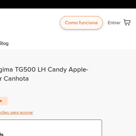
Como funciona
Entrar
Blog
agima TG500 LH Candy Apple-
er Canhota
te
ições para assinar
ês