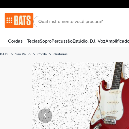
Cordas
Teclas
Sopro
Percussão
Estúdio, DJ, Voz
Amplificad
>
>
>
BATS
São Paulo
Corda
Guitarras