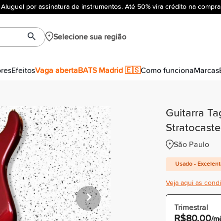
Aluguel por assinatura de instrumentos. Até 50% vira crédito na compra
Selecione sua região
ores
Efeitos
Vaga aberta
BATS Madrid 🇪🇸
Como funciona
Marcas
Guitarra T
Stratocast
São Paulo
Usado - Excelen
Veja aqui as cond
Trimestral
R$80,00
/m