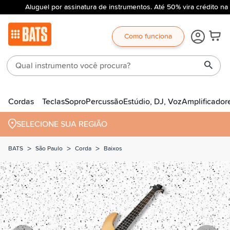
Aluguel por assinatura de instrumentos. Até 50% vira crédito na
Como funciona
Cordas
Teclas
Sopro
Percussão
Estúdio, DJ, Voz
Amplificador
SELECIONE SUA REGIÃO
>
>
>
BATS
São Paulo
Corda
Baixos