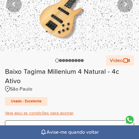
Vídeo
Baixo Tagima Millenium 4 Natural - 4c
Ativo
São Paulo
Usado - Excelente
Veja aqui as condições para assinar
Trimestral
Avise-me quando voltar
R$104,00
/mês