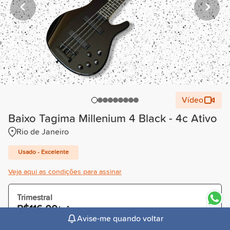
Vídeo
Baixo Tagima Millenium 4 Black - 4c Ativo
Rio de Janeiro
Usado - Excelente
Veja aqui as condições para assinar
Trimestral
R$116,00
/mês
Avise-me quando voltar
Cobrado R$348,00 à vista ou parcelado