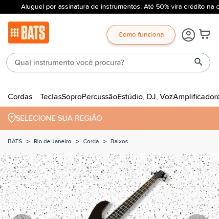
Aluguel por assinatura de instrumentos. Até 50% vira crédito na 
Como funciona
Cordas
Teclas
Sopro
Percussão
Estúdio, DJ, Voz
Amplificador
SELECIONE SUA REGIÃO
>
>
>
BATS
Rio de Janeiro
Corda
Baixos