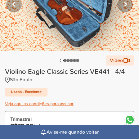
Vídeo
Violino Eagle Classic Series VE441 - 4/4
São Paulo
Usado - Excelente
Veja aqui as condições para assinar
Trimestral
R$76,00
/mês
Avise-me quando voltar
Cobrado R$228,00 à vista ou parcelado