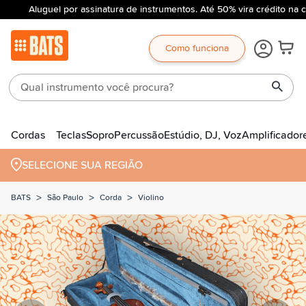
Aluguel por assinatura de instrumentos. Até 50% vira crédito na c
Como funciona
Cordas
Teclas
Sopro
Percussão
Estúdio, DJ, Voz
Amplificador
SELECIONE SUA REGIÃO
>
>
>
BATS
São Paulo
Corda
Violino