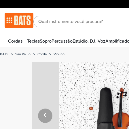
Cordas
Teclas
Sopro
Percussão
Estúdio, DJ, Voz
Amplificad
>
>
>
BATS
São Paulo
Corda
Violino