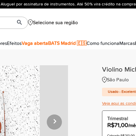
Aluguel por assinatura de instrumentos. Até 50% vira crédito na compra
Selecione sua região
ores
Efeitos
Vaga aberta
BATS Madrid 🇪🇸
Como funciona
Marcas
Violino Mi
São Paulo
Usado - Excelen
Veja aqui as cond
Trimestral
R$71,00
/mê
Cobrado R$213,00 à