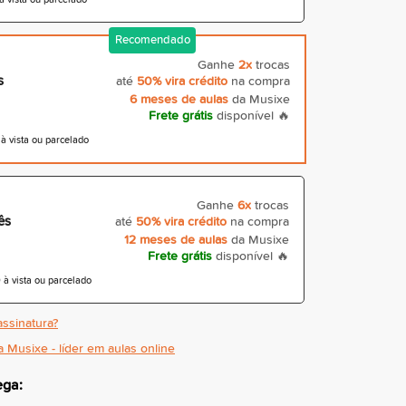
Recomendado
Ganhe
2x
trocas
s
até
50% vira crédito
na compra
6 meses de aulas
da Musixe
Frete grátis
disponível 🔥
 vista ou parcelado
Ganhe
6x
trocas
ês
até
50% vira crédito
na compra
12 meses de aulas
da Musixe
Frete grátis
disponível 🔥
à vista ou parcelado
ssinatura?
a Musixe - líder em aulas online
ega: