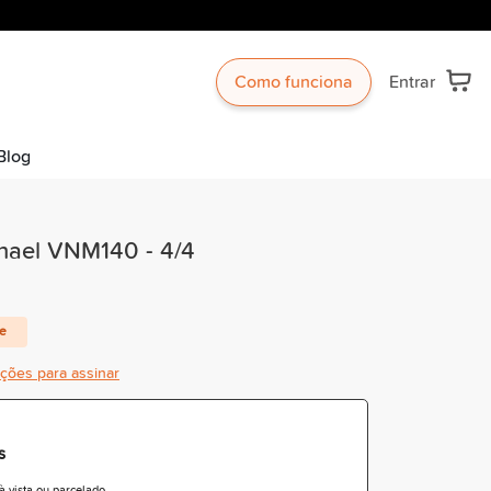
Como funciona
Entrar
Blog
chael VNM140 - 4/4
te
ições para assinar
s
 vista ou parcelado