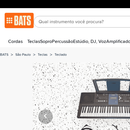
Cordas
Teclas
Sopro
Percussão
Estúdio, DJ, Voz
Amplificad
>
>
>
BATS
São Paulo
Teclas
Teclado