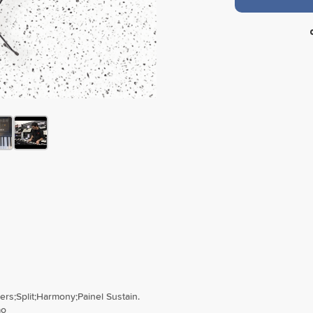
ers;Split;Harmony;Painel Sustain.
ão