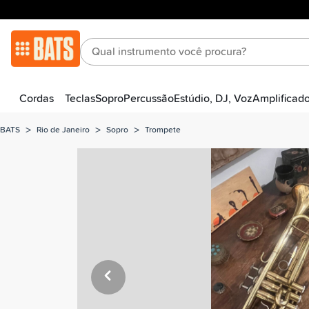
Cordas
Teclas
Sopro
Percussão
Estúdio, DJ, Voz
Amplificad
>
>
>
BATS
Rio de Janeiro
Sopro
Trompete