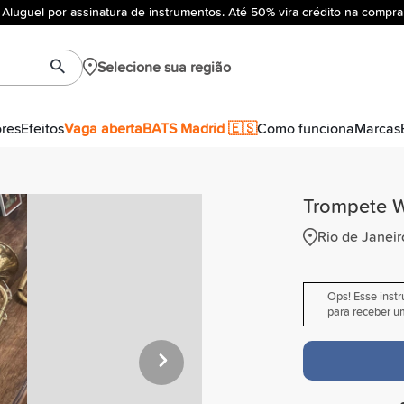
Aluguel por assinatura de instrumentos. Até 50% vira crédito na compra
Selecione sua região
ores
Efeitos
Vaga aberta
BATS Madrid 🇪🇸
Como funciona
Marcas
Trompete W
Rio de Janeir
Ops! Esse inst
para receber um