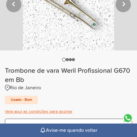
Trombone de vara Weril Profissional G670
em Bb
Rio de Janeiro
Usado - Bom
Veja aqui as condições para assinar
Trimestral
Avise-me quando voltar
R$151,00
/mês