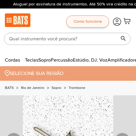
Aluguel por assinatura de instrumentos. Até 50% vira crédito na 
Como funciona
Cordas
Teclas
Sopro
Percussão
Estúdio, DJ, Voz
Amplificador
SELECIONE SUA REGIÃO
>
>
>
BATS
Rio de Janeiro
Sopro
Trombone