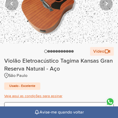
Vídeo
Violão Eletroacústico Tagima Kansas Gran
Reserva Natural - Aço
São Paulo
Usado - Excelente
Veja aqui as condições para assinar
Trimestral
Avise-me quando voltar
R$80,00
/mês