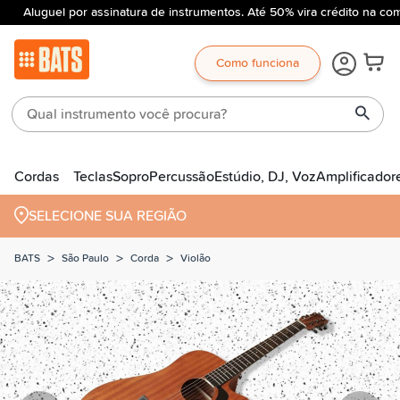
Aluguel por assinatura de instrumentos. Até 50% vira crédito na com
Como funciona
Cordas
Teclas
Sopro
Percussão
Estúdio, DJ, Voz
Amplificador
SELECIONE SUA REGIÃO
>
>
>
BATS
São Paulo
Corda
Violão