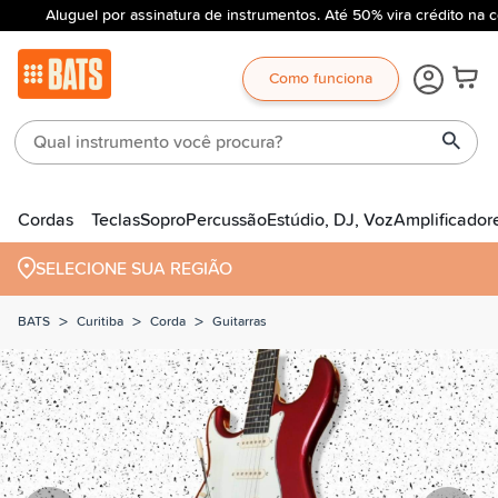
Aluguel por assinatura de instrumentos. Até 50% vira crédito na c
Como funciona
Cordas
Teclas
Sopro
Percussão
Estúdio, DJ, Voz
Amplificador
SELECIONE SUA REGIÃO
>
>
>
BATS
Curitiba
Corda
Guitarras