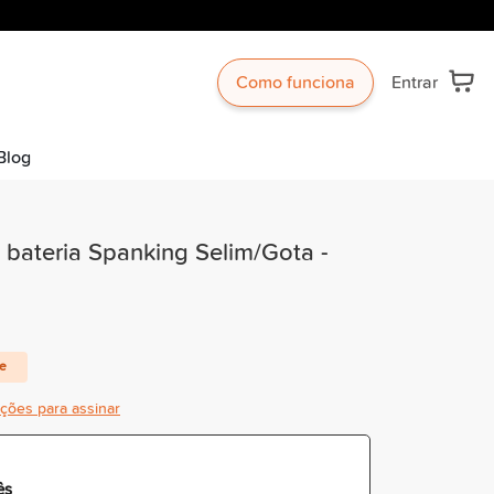
Como funciona
Entrar
Blog
 bateria Spanking Selim/Gota -
te
ições para assinar
ês