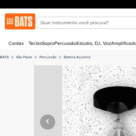
Cordas
Teclas
Sopro
Percussão
Estúdio, DJ, Voz
Amplificad
>
>
>
BATS
São Paulo
Percussão
Bateria Acústica