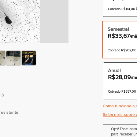
Cobrado R$114,00 à
Semestral
R$33,67
/mê
Cobrado R$202,00 à
Anual
R$28,09
/m
Cobrado R$337,00 à
;)
Como funciona a a
resistente.
Saiba mais sobre 
Ops! Esse inst
para receber um