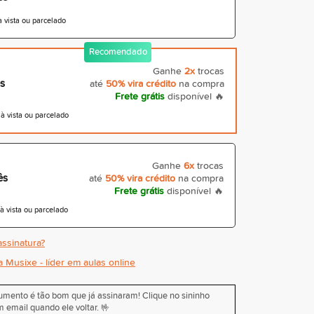
 vista ou parcelado
Recomendado
Ganhe
2x
trocas
s
até
50% vira crédito
na compra
Frete grátis
disponível 🔥
 vista ou parcelado
Ganhe
6x
trocas
ês
até
50% vira crédito
na compra
Frete grátis
disponível 🔥
 vista ou parcelado
ssinatura?
a Musixe - líder em aulas online
rumento é tão bom que já assinaram! Clique no sininho
 email quando ele voltar. 🤟