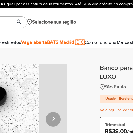
Aluguel por assinatura de instrumentos. Até 50% vira crédito na compra
Selecione sua região
ores
Efeitos
Vaga aberta
BATS Madrid 🇪🇸
Como funciona
Marcas
Banco para
LUXO
São Paulo
Usado - Excelen
Veja aqui as cond
Trimestral
R$38,00
/m