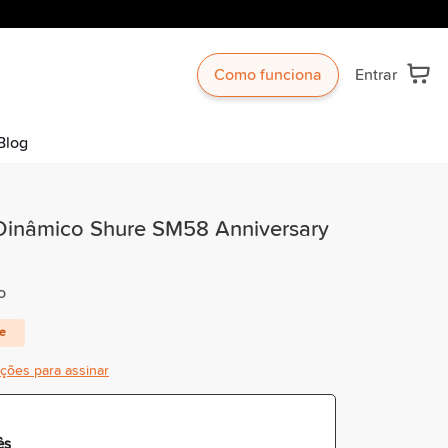
Como funciona
Entrar
Blog
Dinâmico Shure SM58 Anniversary
o
te
ições para assinar
ês