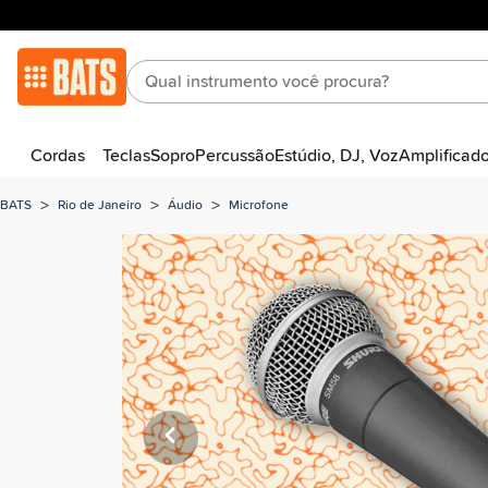
Cordas
Teclas
Sopro
Percussão
Estúdio, DJ, Voz
Amplificad
>
>
>
BATS
Rio de Janeiro
Áudio
Microfone