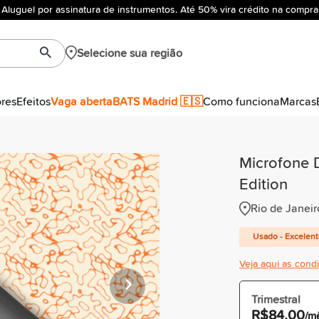
Aluguel por assinatura de instrumentos. Até 50% vira crédito na compra
Selecione sua região
ores
Efeitos
Vaga aberta
BATS Madrid 🇪🇸
Como funciona
Marcas
Microfone 
Edition
Rio de Janeir
Usado - Excelen
Veja aqui as cond
Trimestral
R$84,00
/m