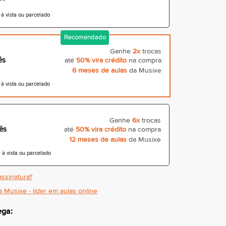
 vista ou parcelado
Recomendado
Ganhe
2x
trocas
ês
até
50% vira crédito
na compra
6 meses de aulas
da Musixe
 vista ou parcelado
Ganhe
6x
trocas
ês
até
50% vira crédito
na compra
12 meses de aulas
da Musixe
à vista ou parcelado
ssinatura?
a Musixe - líder em aulas online
ega: