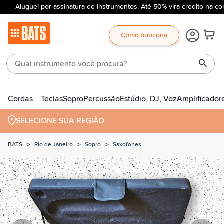
Aluguel por assinatura de instrumentos. Até 50% vira crédito na co
Como funciona
Cordas
Teclas
Sopro
Percussão
Estúdio, DJ, Voz
Amplificador
SELECIONE SUA REGIÃO
>
>
>
BATS
Rio de Janeiro
Sopro
Saxofones