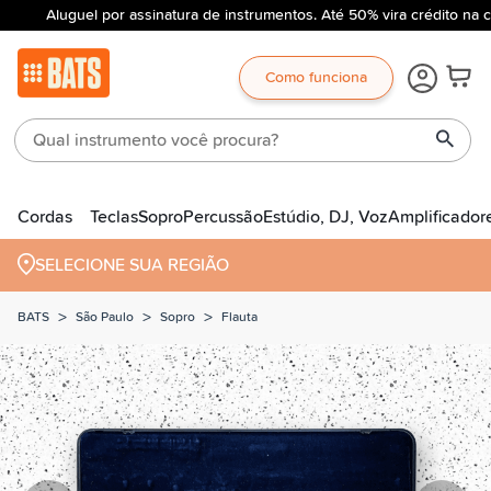
Aluguel por assinatura de instrumentos. Até 50% vira crédito na c
Como funciona
Cordas
Teclas
Sopro
Percussão
Estúdio, DJ, Voz
Amplificador
SELECIONE SUA REGIÃO
>
>
>
BATS
São Paulo
Sopro
Flauta