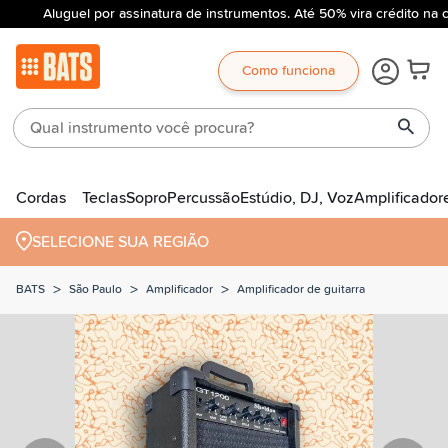
Aluguel por assinatura de instrumentos. Até 50% vira crédito na 
Como funciona
Cordas
Teclas
Sopro
Percussão
Estúdio, DJ, Voz
Amplificador
SELECIONE SUA REGIÃO
>
>
>
BATS
São Paulo
Amplificador
Amplificador de guitarra