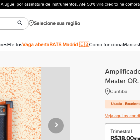
Aluguel por assinatura de instrumentos. Até 50% vira crédito na compra
Selecione sua região
ores
Efeitos
Vaga aberta
BATS Madrid 🇪🇸
Como funciona
Marcas
Amplificad
Master OR.
Curitiba
Usado - Excelen
Veja aqui as cond
Trimestral
R$38,00
/m