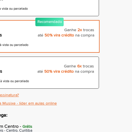
 vista ou parcelado
Recomendado
Ganhe
2x
trocas
s
até
50% vira crédito
na compra
 vista ou parcelado
Ganhe
6x
trocas
s
até
50% vira crédito
na compra
 vista ou parcelado
ssinatura?
a Musixe - líder em aulas online
ega:
em Centro -
Grátis
is - Centro, Curitiba