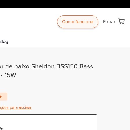
Como funciona
Entrar
Blog
or de baixo Sheldon BSS150 Bass
 - 15W
te
ições para assinar
ês