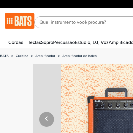
Cordas
Teclas
Sopro
Percussão
Estúdio, DJ, Voz
Amplificad
>
>
>
BATS
Curitiba
Amplificador
Amplificador de baixo