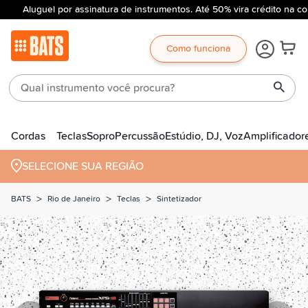
Aluguel por assinatura de instrumentos. Até 50% vira crédito na co
Como funciona
Cordas
Teclas
Sopro
Percussão
Estúdio, DJ, Voz
Amplificador
SELECIONE SUA REGIÃO
>
>
>
BATS
Rio de Janeiro
Teclas
Sintetizador