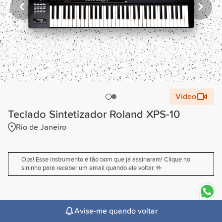
Vídeo
Teclado Sintetizador Roland XPS-10
Rio de Janeiro
Ops! Esse instrumento é tão bom que já assinaram! Clique no
sininho para receber um email quando ele voltar. 🤟
expand_more
Descrição
Avise-me quando voltar