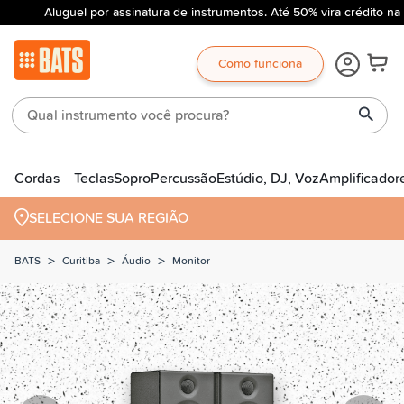
Aluguel por assinatura de instrumentos. Até 50% vira crédito na
Como funciona
Cordas
Teclas
Sopro
Percussão
Estúdio, DJ, Voz
Amplificador
SELECIONE SUA REGIÃO
>
>
>
BATS
Curitiba
Áudio
Monitor