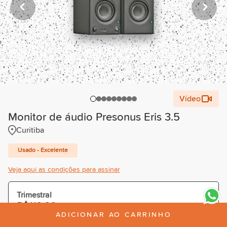
Vídeo
Monitor de áudio Presonus Eris 3.5
Curitiba
Usado - Excelente
Veja aqui as condições para assinar
Trimestral
R$118,00
/mês
ADICIONAR AO CARRINHO
Cobrado R$354,00 à vista ou parcelado