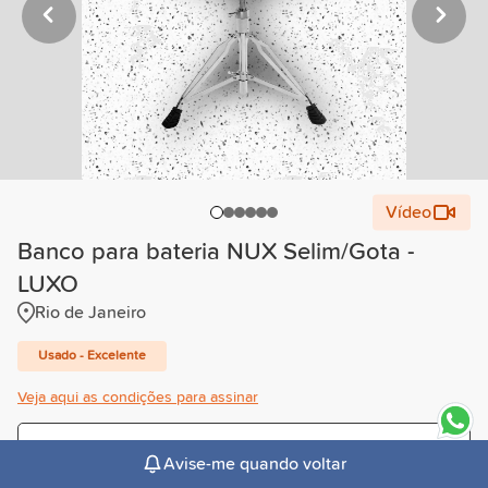
Vídeo
Banco para bateria NUX Selim/Gota -
LUXO
Rio de Janeiro
Usado - Excelente
Veja aqui as condições para assinar
Trimestral
Avise-me quando voltar
R$38,00
/mês