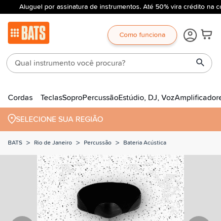
Aluguel por assinatura de instrumentos. Até 50% vira crédito na c
Como funciona
Cordas
Teclas
Sopro
Percussão
Estúdio, DJ, Voz
Amplificador
SELECIONE SUA REGIÃO
>
>
>
BATS
Rio de Janeiro
Percussão
Bateria Acústica