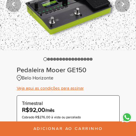
Pedaleira Mooer GE150
Belo Horizonte
Veja aqui as condições para assinar
Trimestral
R$92,00
/mês
Cobrado R$276,00 à vista ou parcelado
ADICIONAR AO CARRINHO
Recomendado