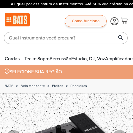
Aluguel por assinatura de instrumentos. Até 50% vira crédito na c
Como funciona
Cordas
Teclas
Sopro
Percussão
Estúdio, DJ, Voz
Amplificador
SELECIONE SUA REGIÃO
>
>
>
BATS
Belo Horizonte
Efeitos
Pedaleiras