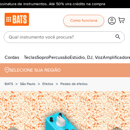
sinatura de instrumentos. Até 50% vira crédito na compra
Como funciona
Cordas
Teclas
Sopro
Percussão
Estúdio, DJ, Voz
Amplificador
SELECIONE SUA REGIÃO
>
>
>
BATS
São Paulo
Efeitos
Pedais de efeitos