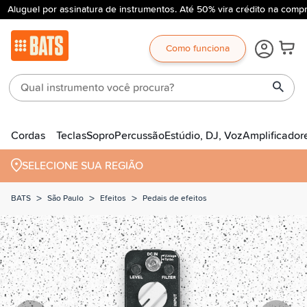
Aluguel por assinatura de instrumentos. Até 50% vira crédito na compr
Como funciona
Cordas
Teclas
Sopro
Percussão
Estúdio, DJ, Voz
Amplificador
SELECIONE SUA REGIÃO
>
>
>
BATS
São Paulo
Efeitos
Pedais de efeitos