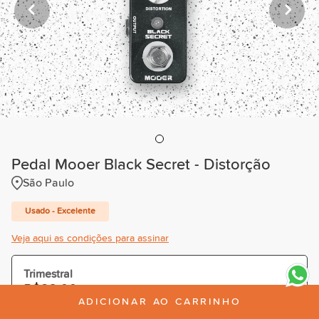
Pedal Mooer Black Secret - Distorção
São Paulo
Usado - Excelente
Veja aqui as condições para assinar
Trimestral
R$38,00
/mês
ADICIONAR AO CARRINHO
Cobrado R$114,00 à vista ou parcelado