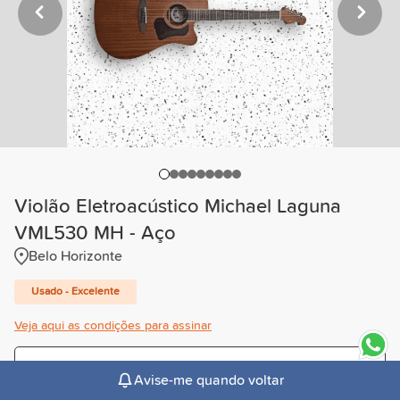
Violão Eletroacústico Michael Laguna
VML530 MH - Aço
Belo Horizonte
Usado - Excelente
Veja aqui as condições para assinar
Trimestral
Avise-me quando voltar
R$84,00
/mês