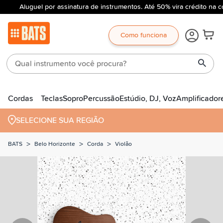
Aluguel por assinatura de instrumentos. Até 50% vira crédito na c
Como funciona
Cordas
Teclas
Sopro
Percussão
Estúdio, DJ, Voz
Amplificador
SELECIONE SUA REGIÃO
>
>
>
BATS
Belo Horizonte
Corda
Violão