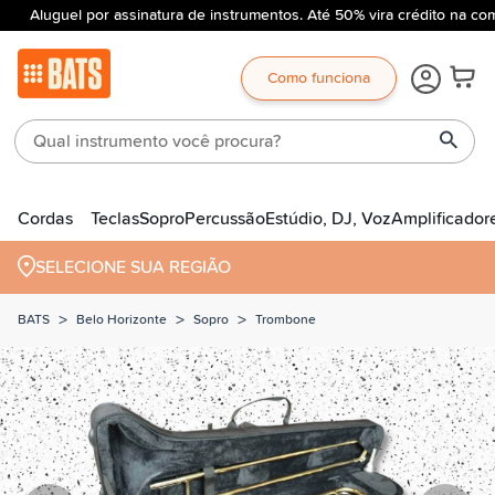
Aluguel por assinatura de instrumentos. Até 50% vira crédito na com
Como funciona
Cordas
Teclas
Sopro
Percussão
Estúdio, DJ, Voz
Amplificador
SELECIONE SUA REGIÃO
>
>
>
BATS
Belo Horizonte
Sopro
Trombone