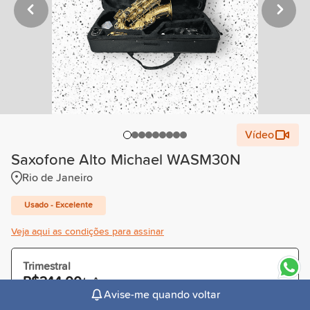
Vídeo
Saxofone Alto Michael WASM30N
Rio de Janeiro
Usado - Excelente
Veja aqui as condições para assinar
Trimestral
R$244,00
/mês
Avise-me quando voltar
Cobrado R$732,00 à vista ou parcelado