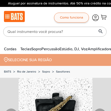
Aluguel por assinatura de instrumentos. Até 50% vira crédito na co
Como funciona
Cordas
Teclas
Sopro
Percussão
Estúdio, DJ, Voz
Amplificador
SELECIONE SUA REGIÃO
>
>
>
BATS
Rio de Janeiro
Sopro
Saxofones