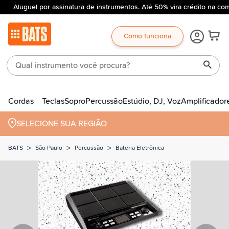
Aluguel por assinatura de instrumentos. Até 50% vira crédito na com
Como funciona
Cordas
Teclas
Sopro
Percussão
Estúdio, DJ, Voz
Amplificador
SELECIONE SUA REGIÃO
>
>
>
BATS
São Paulo
Percussão
Bateria Eletrônica