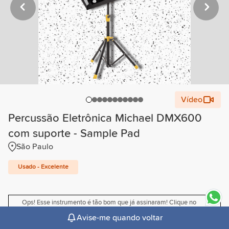
Vídeo
Percussão Eletrônica Michael DMX600
com suporte - Sample Pad
São Paulo
Usado - Excelente
Ops! Esse instrumento é tão bom que já assinaram! Clique no
sininho para receber um email quando ele voltar. 🤟
Avise-me quando voltar