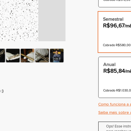
Semestral
R$96,67
/m
Cobrado R$580,00 à
Anual
R$85,84
/m
;)
Cobrado R$1.030,00
Como funciona a a
Saiba mais sobre 
Ops! Esse inst