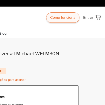
Como funciona
Entrar
Blog
nsversal Michael WFLM30N
te
ições para assinar
mês
 vista ou parcelado