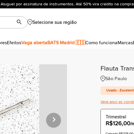
Aluguel por assinatura de instrumentos. Até 50% vira crédito na compra
Selecione sua região
ores
Efeitos
Vaga aberta
BATS Madrid 🇪🇸
Como funciona
Marcas
Flauta Tra
São Paulo
Usado - Excelen
Veja aqui as cond
Trimestral
R$126,00
/
Cobrado R$378,00 à