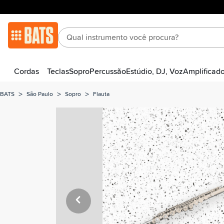
Cordas
Teclas
Sopro
Percussão
Estúdio, DJ, Voz
Amplificad
>
>
>
BATS
São Paulo
Sopro
Flauta