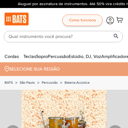
Aluguel por assinatura de instrumentos. Até 50% vira crédito 
Como funciona
Cordas
Teclas
Sopro
Percussão
Estúdio, DJ, Voz
Amplificador
SELECIONE SUA REGIÃO
>
>
>
BATS
São Paulo
Percussão
Bateria Acústica