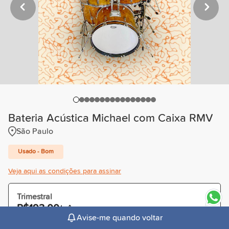
Bateria Acústica Michael com Caixa RMV
São Paulo
Usado - Bom
Veja aqui as condições para assinar
Trimestral
R$193,00
/mês
Avise-me quando voltar
Cobrado R$579,00 à vista ou parcelado