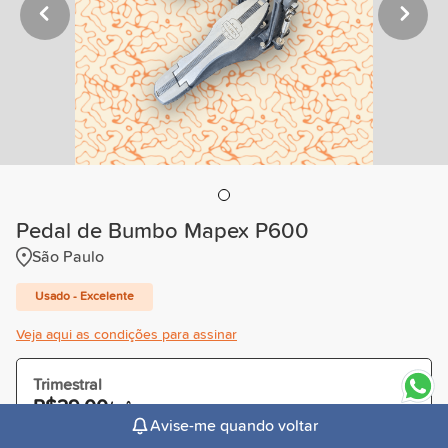
Pedal de Bumbo Mapex P600
São Paulo
Usado - Excelente
Veja aqui as condições para assinar
Trimestral
R$29,00
/mês
Avise-me quando voltar
Cobrado R$87,00 à vista ou parcelado