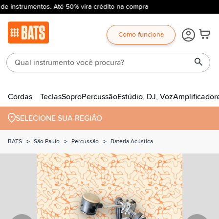
de instrumentos. Até 50% vira crédito na compra
Como funciona
Cordas
Teclas
Sopro
Percussão
Estúdio, DJ, Voz
Amplificador
SELECIONE SUA REGIÃO
>
>
>
BATS
São Paulo
Percussão
Bateria Acústica