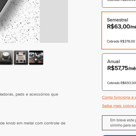
Semestral
R$63,00
/m
Cobrado R$378,00 à
Anual
R$57,75
/mê
Cobrado R$693,00 à
ladoras, pads e acessórios que
Como funciona a a
Saiba mais sobre 
Em breve este p
rande knob em metal com controle de
sininho para sa