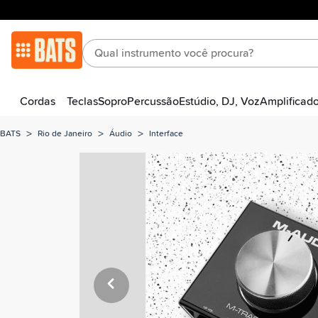
Cordas
Teclas
Sopro
Percussão
Estúdio, DJ, Voz
Amplificad
>
>
>
BATS
Rio de Janeiro
Áudio
Interface