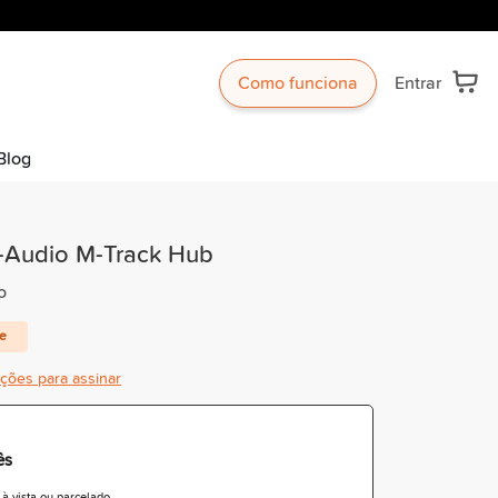
Como funciona
Entrar
Blog
M-Audio M-Track Hub
o
te
ições para assinar
ês
 vista ou parcelado