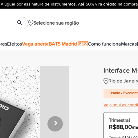
Aluguel por assinatura de instrumentos. Até 50% vira crédito na compra
Selecione sua região
ores
Efeitos
Vaga aberta
BATS Madrid 🇪🇸
Como funciona
Marcas
Interface 
Rio de Janeir
Usado - Excelen
Veja aqui as cond
Trimestral
R$88,00
/m
Cobrado R$264,00 à