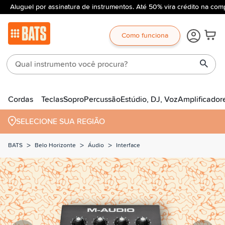
Aluguel por assinatura de instrumentos. Até 50% vira crédito na comp
Como funciona
Cordas
Teclas
Sopro
Percussão
Estúdio, DJ, Voz
Amplificador
SELECIONE SUA REGIÃO
>
>
>
BATS
Belo Horizonte
Áudio
Interface