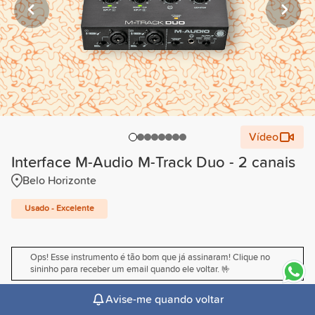
Vídeo
Interface M-Audio M-Track Duo - 2 canais
Belo Horizonte
Usado - Excelente
Ops! Esse instrumento é tão bom que já assinaram! Clique no
sininho para receber um email quando ele voltar. 🤟
Avise-me quando voltar