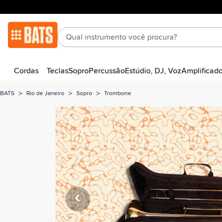
Cordas
Teclas
Sopro
Percussão
Estúdio, DJ, Voz
Amplificad
>
>
>
BATS
Rio de Janeiro
Sopro
Trombone