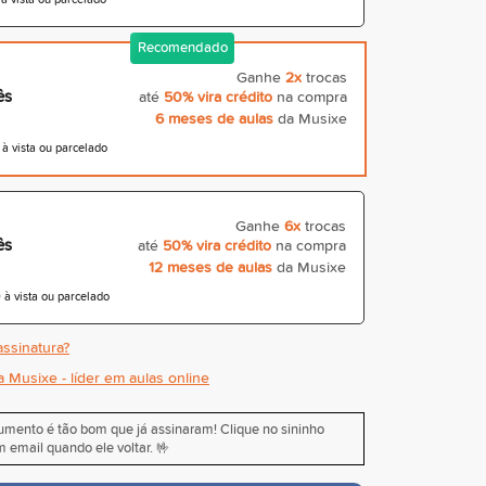
Recomendado
Ganhe
2x
trocas
ês
até
50% vira crédito
na compra
6 meses de aulas
da Musixe
 vista ou parcelado
Ganhe
6x
trocas
ês
até
50% vira crédito
na compra
12 meses de aulas
da Musixe
à vista ou parcelado
ssinatura?
a Musixe - líder em aulas online
rumento é tão bom que já assinaram! Clique no sininho
 email quando ele voltar. 🤟