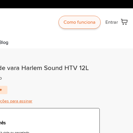
Como funciona
Entrar
Blog
e vara Harlem Sound HTV 12L
o
te
ições para assinar
mês
 vista ou parcelado