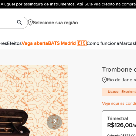
Aluguel por assinatura de instrumentos. Até 50% vira crédito na compra
Selecione sua região
ores
Efeitos
Vaga aberta
BATS Madrid 🇪🇸
Como funciona
Marcas
Trombone d
Rio de Janeir
Usado - Excelen
Veja aqui as cond
Trimestral
R$126,00
/
Cobrado R$378,00 à