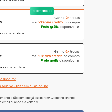
Recomendado
Ganhe
2x
trocas
s
até
50% vira crédito
na compra
Frete grátis
disponível 🔥
 vista ou parcelado
Ganhe
6x
trocas
ês
até
50% vira crédito
na compra
Frete grátis
disponível 🔥
 vista ou parcelado
ssinatura?
a Musixe - líder em aulas online
rumento é tão bom que já assinaram! Clique no sininho
 email quando ele voltar. 🤟