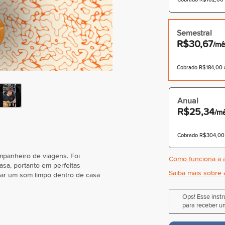
Semestral
R$30,67
/mê
Cobrado R$184,00 à
Anual
R$25,34
/m
Cobrado R$304,00 à
mpanheiro de viagens. Foi
Como funciona a a
sa, portanto em perfeitas
Saiba mais sobre 
rar um som limpo dentro de casa
Ops! Esse inst
para receber um