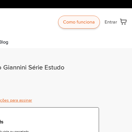
Como funciona
Entrar
Blog
 Giannini Série Estudo
ições para assinar
ês
 vista ou parcelado