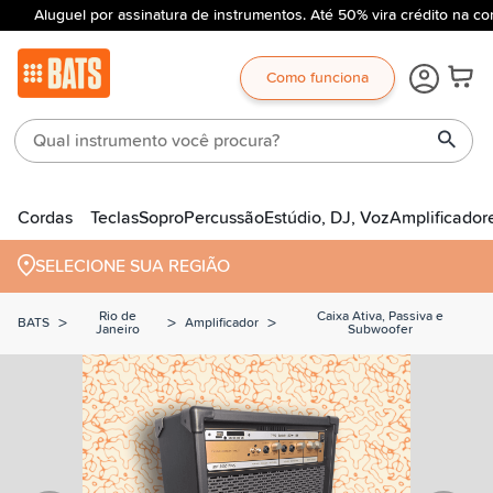
Aluguel por assinatura de instrumentos. Até 50% vira crédito na co
Como funciona
Cordas
Teclas
Sopro
Percussão
Estúdio, DJ, Voz
Amplificador
SELECIONE SUA REGIÃO
Rio de
Caixa Ativa, Passiva e
>
>
>
BATS
Amplificador
Janeiro
Subwoofer