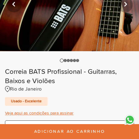
Correia BATS Profissional - Guitarras,
Baixos e Violões
Rio de Janeiro
Usado - Excelente
Veja aqui as condições para assinar
Trimestral
ADICIONAR AO CARRINHO
R$8,00
/mês