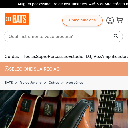
Aluguel por assinatura de instrumentos. Até 50% vira crédito n
Como funciona
Cordas
Teclas
Sopro
Percussão
Estúdio, DJ, Voz
Amplificador
SELECIONE SUA REGIÃO
>
>
>
BATS
Rio de Janeiro
Outros
Acessórios