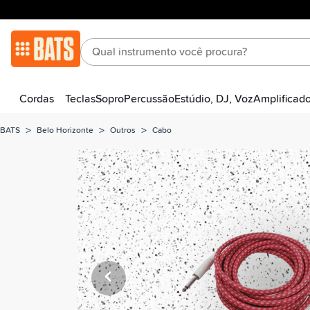
Cordas
Teclas
Sopro
Percussão
Estúdio, DJ, Voz
Amplificad
>
>
>
BATS
Belo Horizonte
Outros
Cabo