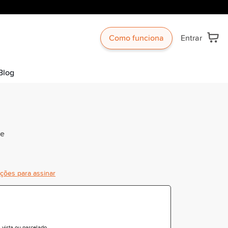
Como funciona
Entrar
Blog
te
ições para assinar
vista ou parcelado