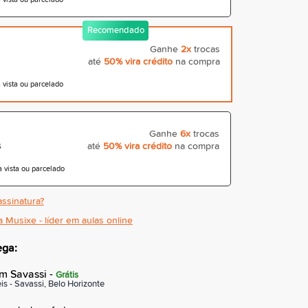
Recomendado
Ganhe
2x
trocas
até
50% vira crédito
na compra
vista ou parcelado
Ganhe
6x
trocas
s
até
50% vira crédito
na compra
vista ou parcelado
ssinatura?
a Musixe - líder em aulas online
ega:
m Savassi -
Grátis
is - Savassi, Belo Horizonte