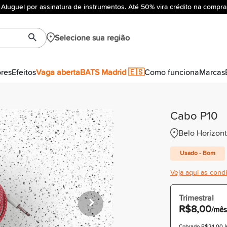
Aluguel por assinatura de instrumentos. Até 50% vira crédito na compra
Selecione sua região
ores
Efeitos
Vaga aberta
BATS Madrid 🇪🇸
Como funciona
Marcas
Cabo P10
Belo Horizon
Usado - Bom
Veja aqui as cond
Trimestral
R$8,00
/mês
Cobrado R$24,00 à 