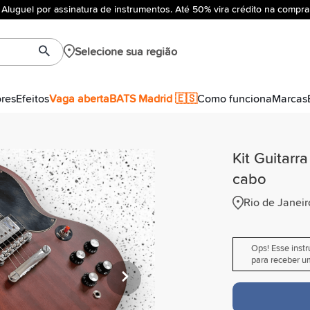
Aluguel por assinatura de instrumentos. Até 50% vira crédito na compra
Selecione sua região
ores
Efeitos
Vaga aberta
BATS Madrid 🇪🇸
Como funciona
Marcas
Kit Guitar
cabo
Rio de Janeir
Ops! Esse inst
para receber um