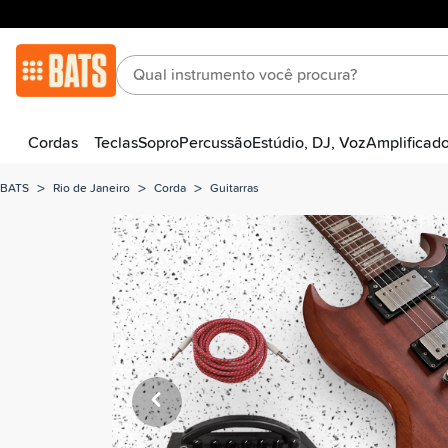
Cordas
Teclas
Sopro
Percussão
Estúdio, DJ, Voz
Amplificad
>
>
>
BATS
Rio de Janeiro
Corda
Guitarras