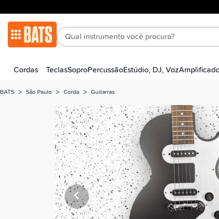
Cordas
Teclas
Sopro
Percussão
Estúdio, DJ, Voz
Amplificad
>
>
>
BATS
São Paulo
Corda
Guitarras