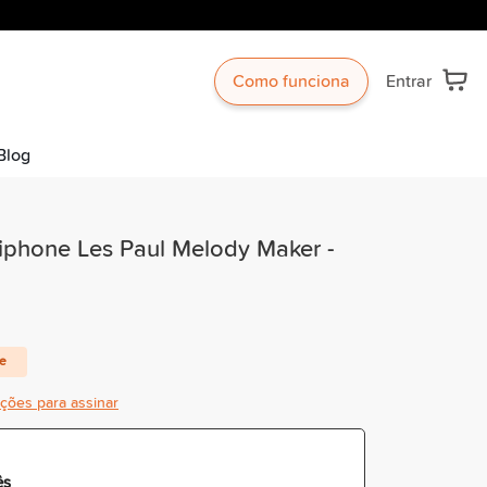
Como funciona
Entrar
Blog
piphone Les Paul Melody Maker -
te
ições para assinar
ês