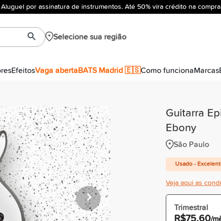
Aluguel por assinatura de instrumentos. Até 50% vira crédito na compra
Selecione sua região
ores
Efeitos
Vaga aberta
BATS Madrid 🇪🇸
Como funciona
Marcas
Guitarra E
Ebony
São Paulo
Usado - Excelen
Veja aqui as cond
Trimestral
R$75,60
/m